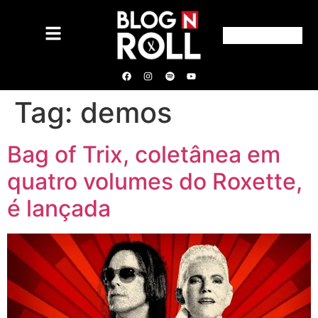
Tag:
demos
Bag of Trix, coletânea em
quatro volumes do Roxette,
é lançada