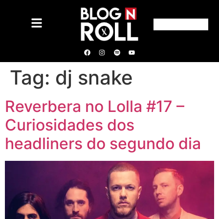
Tag:
dj snake
Reverbera no Lolla #17 –
Curiosidades dos
headliners do segundo dia