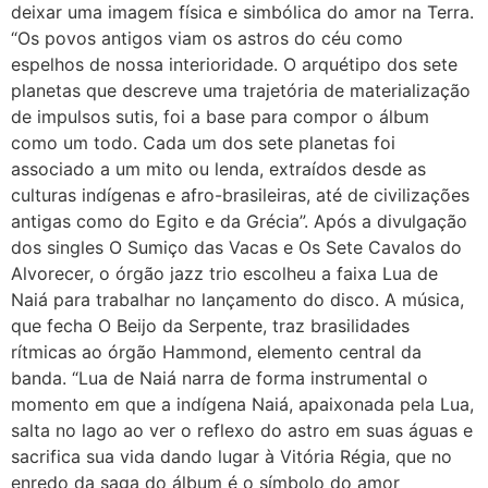
deixar uma imagem física e simbólica do amor na Terra.
“Os povos antigos viam os astros do céu como
espelhos de nossa interioridade. O arquétipo dos sete
planetas que descreve uma trajetória de materialização
de impulsos sutis, foi a base para compor o álbum
como um todo. Cada um dos sete planetas foi
associado a um mito ou lenda, extraídos desde as
culturas indígenas e afro-brasileiras, até de civilizações
antigas como do Egito e da Grécia”. Após a divulgação
dos singles O Sumiço das Vacas e Os Sete Cavalos do
Alvorecer, o órgão jazz trio escolheu a faixa Lua de
Naiá para trabalhar no lançamento do disco. A música,
que fecha O Beijo da Serpente, traz brasilidades
rítmicas ao órgão Hammond, elemento central da
banda. “Lua de Naiá narra de forma instrumental o
momento em que a indígena Naiá, apaixonada pela Lua,
salta no lago ao ver o reflexo do astro em suas águas e
sacrifica sua vida dando lugar à Vitória Régia, que no
enredo da saga do álbum é o símbolo do amor