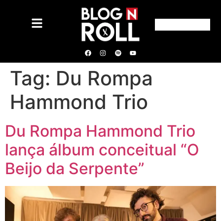
Tag:
Du Rompa
Hammond Trio
Du Rompa Hammond Trio
lança álbum conceitual “O
Beijo da Serpente”