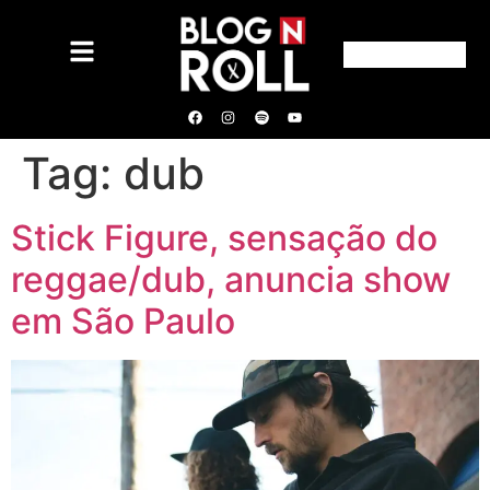
Tag:
dub
Stick Figure, sensação do
reggae/dub, anuncia show
em São Paulo