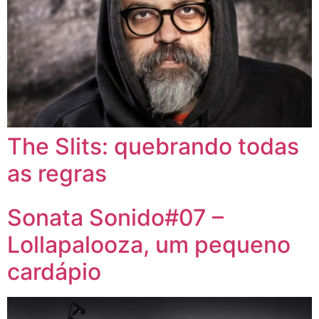
The Slits: quebrando todas
as regras
Sonata Sonido#07 –
Lollapalooza, um pequeno
cardápio