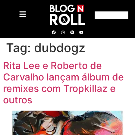
Tag:
dubdogz
Rita Lee e Roberto de
Carvalho lançam álbum de
remixes com Tropkillaz e
outros