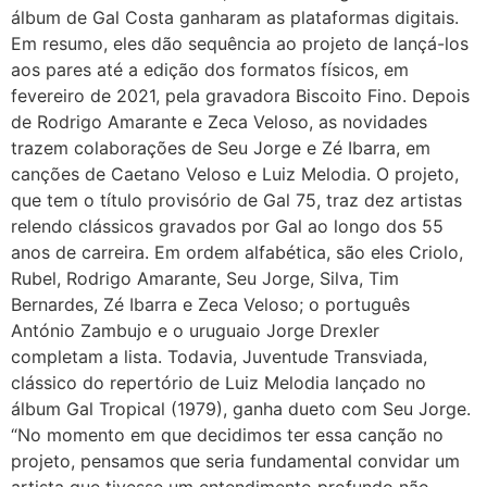
álbum de Gal Costa ganharam as plataformas digitais.
Em resumo, eles dão sequência ao projeto de lançá-los
aos pares até a edição dos formatos físicos, em
fevereiro de 2021, pela gravadora Biscoito Fino. Depois
de Rodrigo Amarante e Zeca Veloso, as novidades
trazem colaborações de Seu Jorge e Zé Ibarra, em
canções de Caetano Veloso e Luiz Melodia. O projeto,
que tem o título provisório de Gal 75, traz dez artistas
relendo clássicos gravados por Gal ao longo dos 55
anos de carreira. Em ordem alfabética, são eles Criolo,
Rubel, Rodrigo Amarante, Seu Jorge, Silva, Tim
Bernardes, Zé Ibarra e Zeca Veloso; o português
António Zambujo e o uruguaio Jorge Drexler
completam a lista. Todavia, Juventude Transviada,
clássico do repertório de Luiz Melodia lançado no
álbum Gal Tropical (1979), ganha dueto com Seu Jorge.
“No momento em que decidimos ter essa canção no
projeto, pensamos que seria fundamental convidar um
artista que tivesse um entendimento profundo não