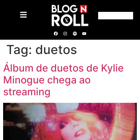
Tag:
duetos
Álbum de duetos de Kylie
Minogue chega ao
streaming