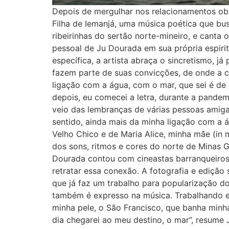
Depois de mergulhar nos relacionamentos obs
Filha de Iemanjá, uma música poética que bus
ribeirinhas do sertão norte-mineiro, e cant
pessoal de Ju Dourada em sua própria espir
específica, a artista abraça o sincretismo, j
fazem parte de suas convicções, de onde a c
ligação com a água, com o mar, que sei é de
depois, eu comecei a letra, durante a pandem
veio das lembranças de várias pessoas amiga
sentido, ainda mais da minha ligação com a 
Velho Chico e de Maria Alice, minha mãe (in 
dos sons, ritmos e cores do norte de Minas G
Dourada contou com cineastas barranqueiros –
retratar essa conexão. A fotografia e edição
que já faz um trabalho para popularização d
também é expresso na música. Trabalhando ess
minha pele, o São Francisco, que banha minha
dia chegarei ao meu destino, o mar”, resume