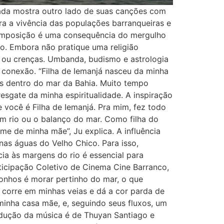
rada mostra outro lado de suas canções com
ra a vivência das populações barranqueiras e
 composição é uma consequência do mergulho
o. Embora não pratique uma religião
dos ou crenças. Umbanda, budismo e astrologia
 conexão. “Filha de Iemanjá nasceu da minha
as dentro do mar da Bahia. Muito tempo
esgate da minha espiritualidade. A inspiração
 você é Filha de Iemanjá. Pra mim, fez todo
m rio ou o balanço do mar. Como filha do
me de minha mãe”, Ju explica. A influência
nas águas do Velho Chico. Para isso,
ia às margens do rio é essencial para
rticipação Coletivo de Cinema Cine Barranco,
onhos é morar pertinho do mar, o que
 corre em minhas veias e dá a cor parda de
minha casa mãe, e, seguindo seus fluxos, um
odução da música é de Thuyan Santiago e