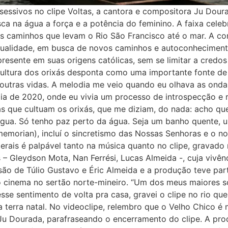
essivos no clipe Voltas, a cantora e compositora Ju Dou
ca na água a força e a potência do feminino. A faixa celeb
a os caminhos que levam o Rio São Francisco até o mar. A
itualidade, em busca de novos caminhos e autoconheciment
á presente em suas origens católicas, sem se limitar a cre
ultura dos orixás desponta como uma importante fonte de
 outras vidas. A melodia me veio quando eu olhava as ond
ia de 2020, onde eu vivia um processo de introspecção e r
s que cultuam os orixás, que me diziam, do nada: acho que
água. Só tenho paz perto da água. Seja um banho quente, u
memorian), incluí o sincretismo das Nossas Senhoras e o no
erais é palpável tanto na música quanto no clipe, gravado 
 Gleydson Mota, Nan Ferrési, Lucas Almeida -, cuja vivênc
 são de Túlio Gustavo e Éric Almeida e a produção teve pa
o cinema no sertão norte-mineiro. “Um dos meus maiores s
e sentimento de volta pra casa, gravei o clipe no rio que
 terra natal. No videoclipe, relembro que o Velho Chico é 
 Ju Dourada, parafraseando o encerramento do clipe. A pr