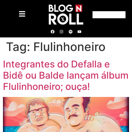
Tag:
Flulinhoneiro
Integrantes do Defalla e
Bidê ou Balde lançam álbum
Flulinhoneiro; ouça!