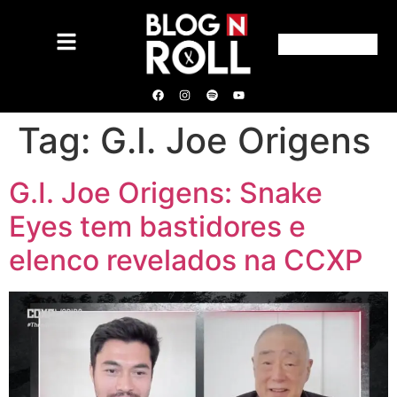
Tag:
G.I. Joe Origens
G.I. Joe Origens: Snake
Eyes tem bastidores e
elenco revelados na CCXP