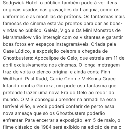
Sedgwick Hotel, o público também poderá ver itens
originais usados nas gravações da franquia, como os
uniformes e as mochilas de prótons. Os fantasmas mais
famosos do cinema estarão prontos para dar as boas-
vindas ao público: Geleia, Vigo e Os Mini Monstros de
Marshmallow vão interagir com os visitantes e garantir
boas fotos em espaços instagramáveis. Criada pela
Case Lúdico, a exposição celebra a chegada de
Ghostbusters: Apocalipse de Gelo, que estreia em 11 de
abril exclusivamente nos cinemas. O longa-metragem
traz de volta o elenco original e ainda conta Finn
Wolfhard, Paul Rudd, Carrie Coon e McKenna Grace
lutando contra Garraka, um poderoso fantasma que
pretende trazer uma nova Era do Gelo ao redor do
mundo. O MIS conseguiu prender na armadilha esse
terrível vilão, e você poderá conferir de perto essa
nova ameaça que só os Ghostbusters poderão
enfrentar. Para encerrar a exposição, em 5 de maio, o
filme clássico de 1984 será exibido na edição de maio