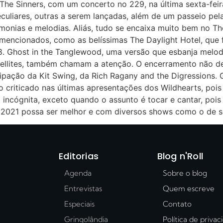
 The Sinners, com um concerto no 229, na última sexta-feir
culiares, outras a serem lançadas, além de um passeio pela
nias e melodias. Aliás, tudo se encaixa muito bem no The
mencionados, como as belíssimas The Daylight Hotel, que f
 Ghost in the Tanglewood, uma versão que esbanja melodi
tellites, também chamam a atenção. O encerramento não de
pação da Kit Swing, da Rich Ragany and the Digressions. G
uito criticado nas últimas apresentações dos Wildhearts, po
incógnita, exceto quando o assunto é tocar e cantar, pois
 2021 possa ser melhor e com diversos shows como o de se
Editorias
Blog n'Roll
Agenda
Sobre o blog
Entrevistas
Quem escreve
Especiais
Contato
Gringolândia
Política de priva