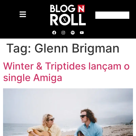
Tag:
Glenn Brigman
Winter & Triptides lançam o
single Amiga