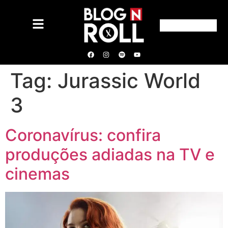
Tag:
Jurassic World
3
Coronavírus: confira
produções adiadas na TV e
cinemas