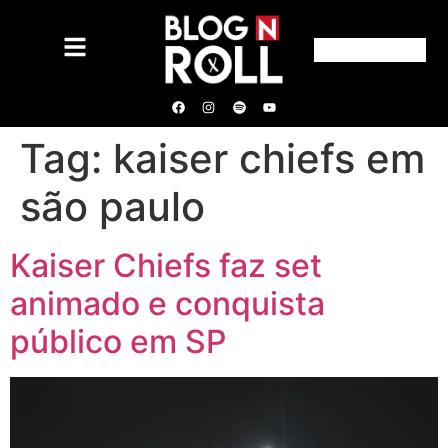
Tag:
kaiser chiefs em
são paulo
Kaiser Chiefs faz set
animado e conquista
público em SP