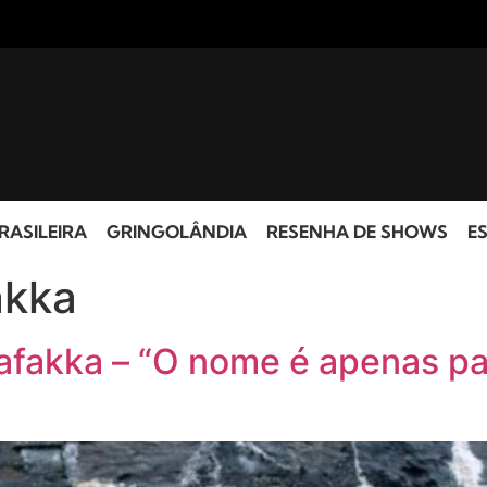
RASILEIRA
GRINGOLÂNDIA
RESENHA DE SHOWS
ES
akka
afakka – “O nome é apenas pa