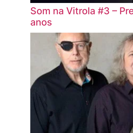
Som na Vitrola #3 – Pr
anos