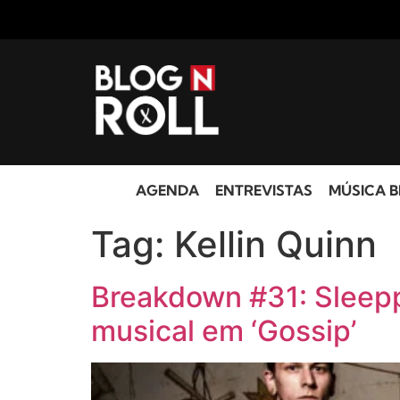
AGENDA
ENTREVISTAS
MÚSICA B
Tag:
Kellin Quinn
Breakdown #31: Sleeppi
musical em ‘Gossip’