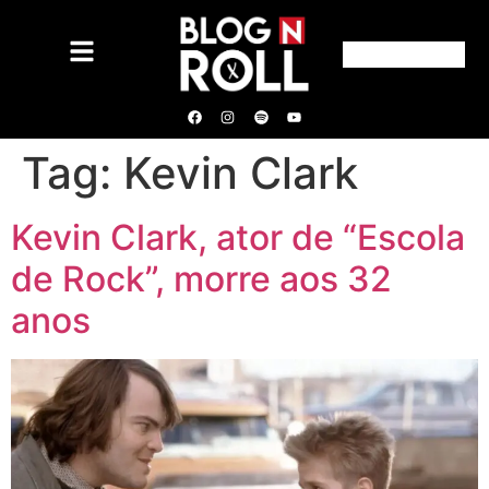
Tag:
Kevin Clark
Kevin Clark, ator de “Escola
de Rock”, morre aos 32
anos