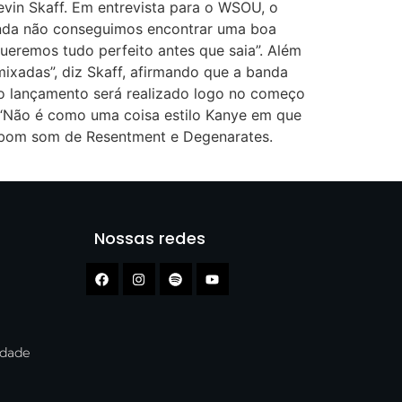
vin Skaff. Em entrevista para o WSOU, o
ainda não conseguimos encontrar uma boa
ueremos tudo perfeito antes que saia”. Além
ixadas”, diz Skaff, afirmando que a banda
 o lançamento será realizado logo no começo
. “Não é como uma coisa estilo Kanye em que
o bom som de Resentment e Degenarates.
Nossas redes
cidade