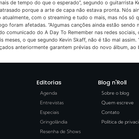
is de tempo do que o esperado”, segundo o guitarrista Ke
i atrasado porque a arte de capa não estava pronta. Nós 
o atualmente, com o streaming e tudo o mais, mas nós só q
ogo foram afetadas. “Algumas canções ainda estão sendo m
undo comunicado do A Day To Remember nas redes sociais,
is meses, o que segundo Kevin Skaff, não é tão mal assim
lançados anteriormente garantem prévias do novo álbum, a
Editorias
Blog n'Roll
Agenda
Sobre o blog
Entrevistas
Quem escreve
Especiais
Contato
Gringolândia
Política de priva
Resenha de Shows