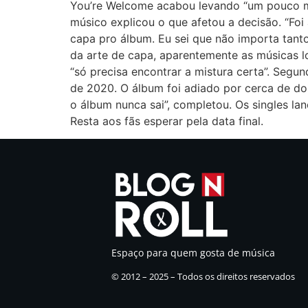
You’re Welcome acabou levando “um pouco ma
músico explicou o que afetou a decisão. “Fo
capa pro álbum. Eu sei que não importa tant
da arte de capa, aparentemente as músicas l
“só precisa encontrar a mistura certa”. Seg
de 2020. O álbum foi adiado por cerca de do
o álbum nunca sai”, completou. Os singles 
Resta aos fãs esperar pela data final.
Espaço para quem gosta de música
© 2012 – 2025 – Todos os direitos reservados