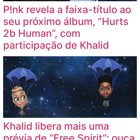
P!nk revela a faixa-título ao
seu próximo álbum, “Hurts
2b Human”, com
participação de Khalid
Khalid libera mais uma
prévia de “Free Spirit”; ouça