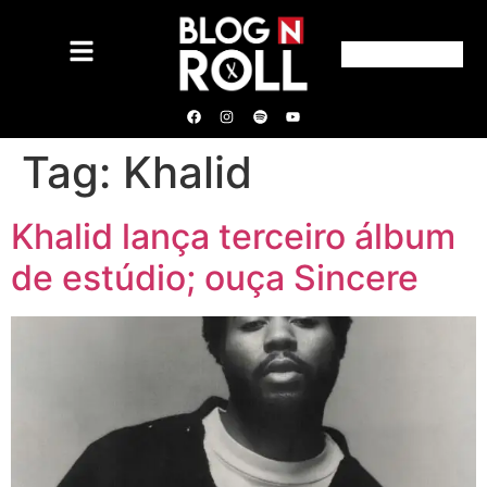
Tag:
Khalid
Khalid lança terceiro álbum
de estúdio; ouça Sincere