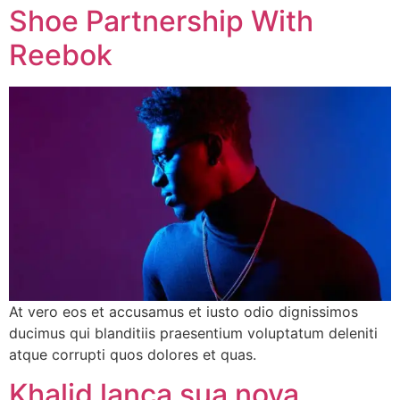
Shoe Partnership With
Reebok
At vero eos et accusamus et iusto odio dignissimos
ducimus qui blanditiis praesentium voluptatum deleniti
atque corrupti quos dolores et quas.
Khalid lança sua nova