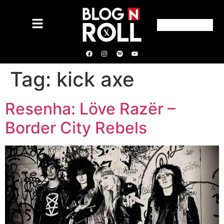
Tag:
kick axe
Resenha: Löve Razër –
Border City Rebels