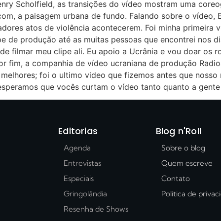
enry Scholfield, as transições do vídeo mostram uma coreo
om, a paisagem urbana de fundo. Falando sobre o vídeo, Ed
dores atos de violência acontecerem. Foi minha primeira vi
pe de produção até as muitas pessoas que encontrei nos di
e de filmar meu clipe ali. Eu apoio a Ucrânia e vou doar os
r fim, a companhia de vídeo ucraniana de produção Radioak
melhores; foi o ultimo video que fizemos antes que nosso
esperamos que vocês curtam o vídeo tanto quanto a gente 
Editorias
Blog n'Roll
Agenda
Sobre o blog
Entrevistas
Quem escreve
Especiais
Contato
Gringolândia
Política de priva
Resenha de Shows