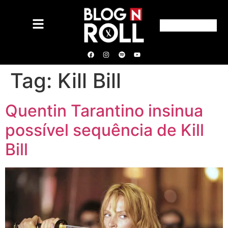
Tag:
Kill Bill
Quentin Tarantino insinua
possível sequência de Kill
Bill