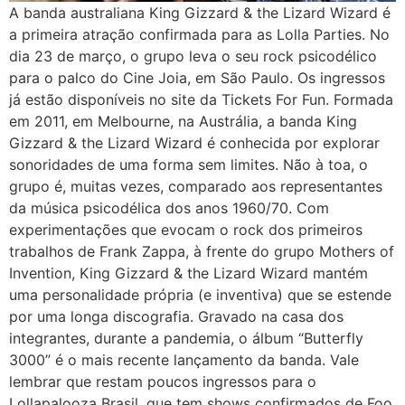
A banda australiana King Gizzard & the Lizard Wizard é
a primeira atração confirmada para as Lolla Parties. No
dia 23 de março, o grupo leva o seu rock psicodélico
para o palco do Cine Joia, em São Paulo. Os ingressos
já estão disponíveis no site da Tickets For Fun. Formada
em 2011, em Melbourne, na Austrália, a banda King
Gizzard & the Lizard Wizard é conhecida por explorar
sonoridades de uma forma sem limites. Não à toa, o
grupo é, muitas vezes, comparado aos representantes
da música psicodélica dos anos 1960/70. Com
experimentações que evocam o rock dos primeiros
trabalhos de Frank Zappa, à frente do grupo Mothers of
Invention, King Gizzard & the Lizard Wizard mantém
uma personalidade própria (e inventiva) que se estende
por uma longa discografia. Gravado na casa dos
integrantes, durante a pandemia, o álbum “Butterfly
3000” é o mais recente lançamento da banda. Vale
lembrar que restam poucos ingressos para o
Lollapalooza Brasil, que tem shows confirmados de Foo