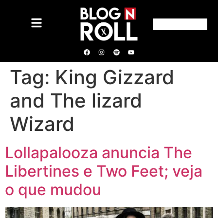
Tag:
King Gizzard
and The lizard
Wizard
Lollapalooza anuncia The
Libertines e Two Feet; veja
o que mudou