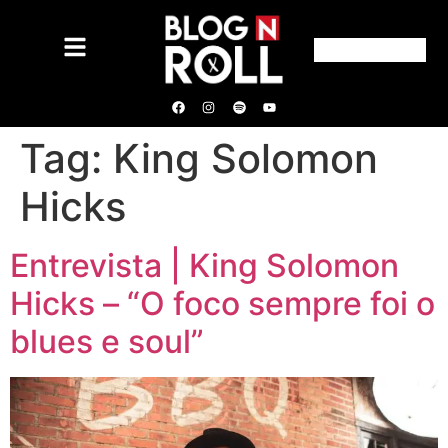
Tag:
King Solomon
Hicks
Entrevista | King Solomon
Hicks – “O foco sempre foi o
blues e soul”