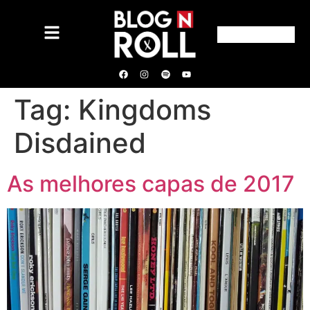
Tag:
Kingdoms
Disdained
As melhores capas de 2017