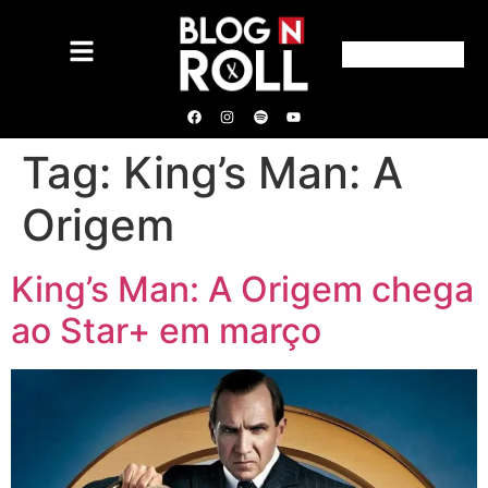
Tag:
King’s Man: A
Origem
King’s Man: A Origem chega
ao Star+ em março