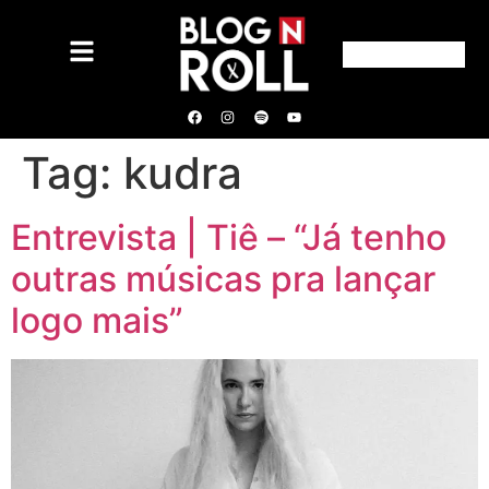
Tag:
kudra
Entrevista | Tiê – “Já tenho
outras músicas pra lançar
logo mais”