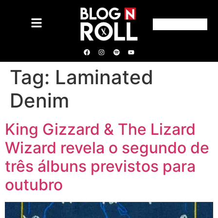
Tag:
Laminated
Denim
King Gizzard & The Lizard
Wizard revela o segundo de
três álbuns previstos para
outubro