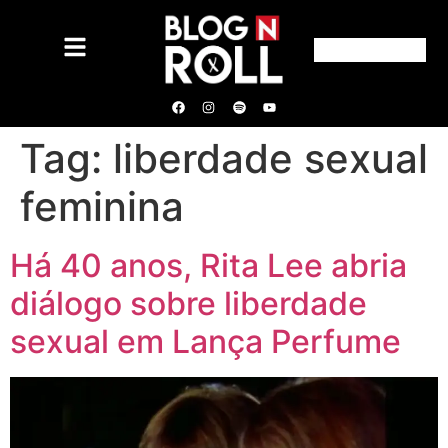
Tag:
liberdade sexual
feminina
Há 40 anos, Rita Lee abria
diálogo sobre liberdade
sexual em Lança Perfume