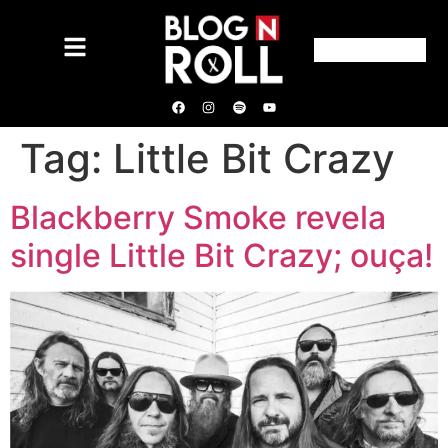
Tag:
Little Bit Crazy
Blackberry Smoke revela
single Little Bit Crazy; ouça!