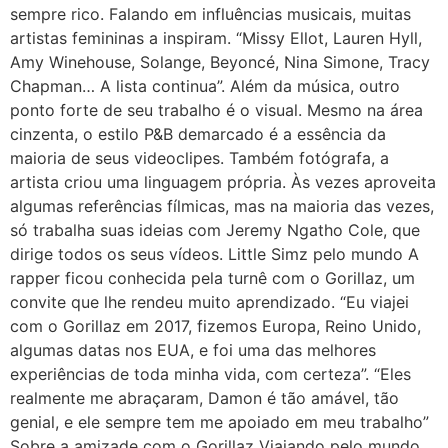
sempre rico. Falando em influências musicais, muitas
artistas femininas a inspiram. “Missy Ellot, Lauren Hyll,
Amy Winehouse, Solange, Beyoncé, Nina Simone, Tracy
Chapman… A lista continua”. Além da música, outro
ponto forte de seu trabalho é o visual. Mesmo na área
cinzenta, o estilo P&B demarcado é a essência da
maioria de seus videoclipes. Também fotógrafa, a
artista criou uma linguagem própria. Às vezes aproveita
algumas referências fílmicas, mas na maioria das vezes,
só trabalha suas ideias com Jeremy Ngatho Cole, que
dirige todos os seus vídeos. Little Simz pelo mundo A
rapper ficou conhecida pela turnê com o Gorillaz, um
convite que lhe rendeu muito aprendizado. “Eu viajei
com o Gorillaz em 2017, fizemos Europa, Reino Unido,
algumas datas nos EUA, e foi uma das melhores
experiências de toda minha vida, com certeza”. “Eles
realmente me abraçaram, Damon é tão amável, tão
genial, e ele sempre tem me apoiado em meu trabalho”
Sobre a amizade com o Gorillaz Viajando pelo mundo,