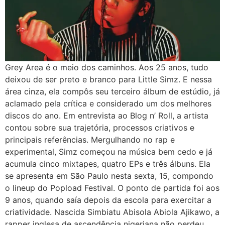
Grey Area é o meio dos caminhos. Aos 25 anos, tudo
deixou de ser preto e branco para Little Simz. E nessa
área cinza, ela compôs seu terceiro álbum de estúdio, já
aclamado pela crítica e considerado um dos melhores
discos do ano. Em entrevista ao Blog n’ Roll, a artista
contou sobre sua trajetória, processos criativos e
principais referências. Mergulhando no rap e
experimental, Simz começou na música bem cedo e já
acumula cinco mixtapes, quatro EPs e três álbuns. Ela
se apresenta em São Paulo nesta sexta, 15, compondo
o lineup do Popload Festival. O ponto de partida foi aos
9 anos, quando saía depois da escola para exercitar a
criatividade. Nascida Simbiatu Abisola Abiola Ajikawo, a
rapper inglesa de ascendência nigeriana não perdeu