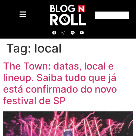
Tag:
local
The Town: datas, local e
lineup. Saiba tudo que já
está confirmado do novo
festival de SP