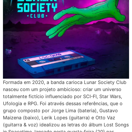
Formada em 2020, a banda carioca Lunar Society Club
nasceu com um projeto ambicioso: criar um universo
totalmente fictício influenciado por SCI-FI, Star Wars,
Ufologia e RPG. Foi através dessas referências, que o
grupo composto por Jorge Lima (bateria), Gustavo
Maizena (baixo), Lerik Lopes (guitarra) e Otto Vaz
(guitarra & voz) idealizou as letras do álbum Lost Songs
in Spacetime, lançado nesta quarta-feira (20) nas