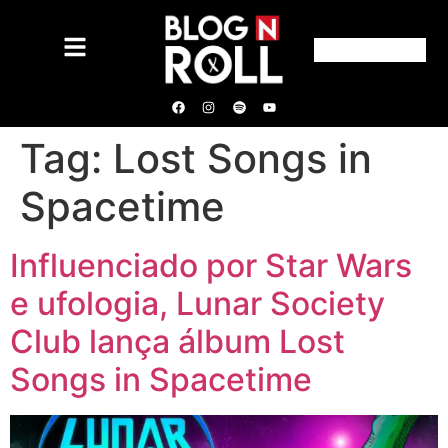
Tag:
Lost Songs in
Spacetime
Influenciado por Star Wars
e ufologia, Lunar Society
Club lança álbum Lost
Songs in Spacetime