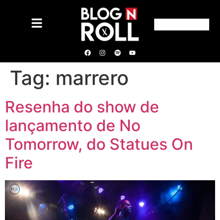
Tag:
marrero
Resenha do show de
lançamento de No
Tomorrow, do Statues On
Fire