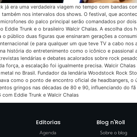
ock já era uma verdadeira viagem no tempo com bandas co
a também nos intervalos dos shows. O festival, que aconte
s microfones do palco principal serão comandados por dois
Eddie Trunk e o brasileiro Walcir Chalas. A escolha dos h
a o público duas figuras que ensinaram gerações a consumi
 internacional (e para qualquer um que teve TV a cabo nos
 na história do entretenimento como o icônico e passiona
trevistas lendárias e debates acalorados sobre rock pesad
 da força, a escalação foi igualmente precisa. Walcir Chal
 metal no Brasil. Fundador da lendária Woodstock Rock Sto
onava como o ponto de encontro oficial de headbangers, o ú
mentos gringos nas décadas de 80 e 90, influenciando do
 com Eddie Trunk e Walcir Chalas
Editorias
Blog n'Roll
Agenda
Sobre o blog