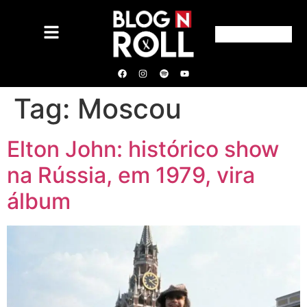
Tag:
Moscou
Elton John: histórico show
na Rússia, em 1979, vira
álbum