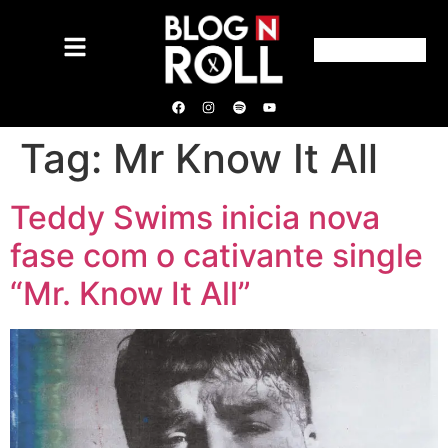
Tag:
Mr Know It All
Teddy Swims inicia nova
fase com o cativante single
“Mr. Know It All”