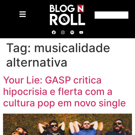
Tag:
musicalidade
alternativa
Your Lie: GASP critica
hipocrisia e flerta com a
cultura pop em novo single