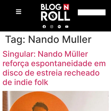
Tag:
Nando Muller
Singular: Nando Müller
reforça espontaneidade em
disco de estreia recheado
de indie folk