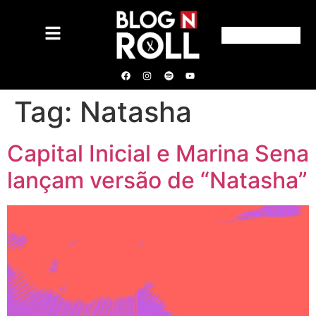
Tag:
Natasha
Capital Inicial e Marina Sena
lançam versão de “Natasha”