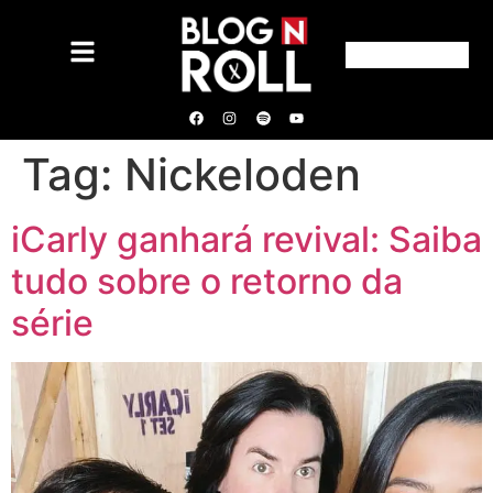
Tag:
Nickeloden
iCarly ganhará revival: Saiba
tudo sobre o retorno da
série