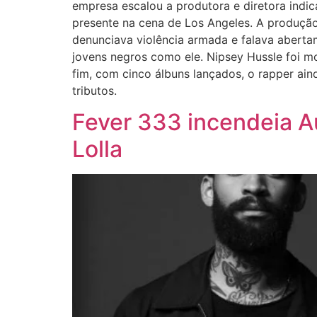
empresa escalou a produtora e diretora indic
presente na cena de Los Angeles. A produção,
denunciava violência armada e falava aberta
jovens negros como ele. Nipsey Hussle foi m
fim, com cinco álbuns lançados, o rapper a
tributos.
Fever 333 incendeia A
Lolla