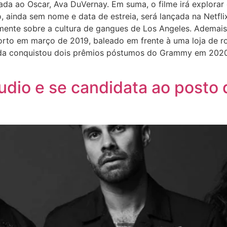
ada ao Oscar, Ava DuVernay. Em suma, o filme irá explorar 
 ainda sem nome e data de estreia, será lançada na Netflix
mente sobre a cultura de gangues de Los Angeles. Ademai
orto em março de 2019, baleado em frente à uma loja de ro
inda conquistou dois prêmios póstumos do Grammy em 202
udio e se candidata ao posto