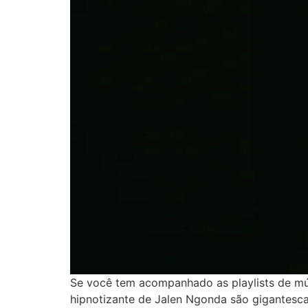
Se você tem acompanhado as playlists de mús
hipnotizante de Jalen Ngonda são gigantesca