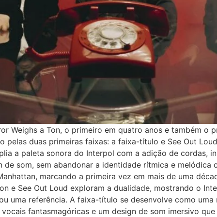
ror Weighs a Ton, o primeiro em quatro anos e também o pr
 pelas duas primeiras faixas: a faixa-título e See Out Lo
plia a paleta sonora do Interpol com a adição de cordas, 
 de som, sem abandonar a identidade rítmica e melódica c
 Manhattan, marcando a primeira vez em mais de uma déca
 Ton e See Out Loud exploram a dualidade, mostrando o Inte
u uma referência. A faixa-título se desenvolve como uma r
s vocais fantasmagóricas e um design de som imersivo que