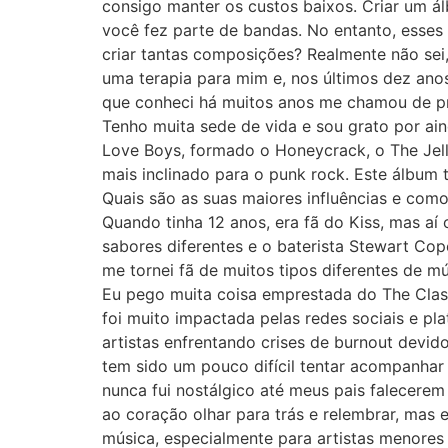
consigo manter os custos baixos. Criar um á
você fez parte de bandas. No entanto, esses 
criar tantas composições? Realmente não sei
uma terapia para mim e, nos últimos dez anos
que conheci há muitos anos me chamou de pre
Tenho muita sede de vida e sou grato por a
Love Boys, formado o Honeycrack, o The Jelli
mais inclinado para o punk rock. Este álbum 
Quais são as suas maiores influências e como
Quando tinha 12 anos, era fã do Kiss, mas aí
sabores diferentes e o baterista Stewart Copel
me tornei fã de muitos tipos diferentes de m
Eu pego muita coisa emprestada do The Clash,
foi muito impactada pelas redes sociais e pl
artistas enfrentando crises de burnout devid
tem sido um pouco difícil tentar acompanha
nunca fui nostálgico até meus pais falecerem
ao coração olhar para trás e relembrar, mas 
música, especialmente para artistas menore