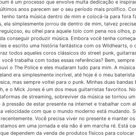
lbum é um processo que envolve muita dedicação e inspiraç
últimos anos parecem ser o seu período mais prolífico. Co
, tenho tanta música dentro de mim e colocá-la para fora
, ela simplesmente jorrou de dentro de mim, talvez precise
guiçoso, eu olhei para aquele tolo com pena nos olhos, 
inda conseguir produzir música. Embora você tenha começa
es e escrito uma história fantástica com os Wildhearts, o
traz todos aqueles coros clássicos do street punk, guitarra
 você trabalha com todas essas referências? Bem, sempre t
 ouvi o The Police e eles mudaram tudo para mim. A música 
and era simplesmente incrível, até hoje é o meu baterista f
úsica, mas sempre voltei para o punk. Minhas duas bandas b
 e o Mick Jones é um dos meus guitarristas favoritos. Nos
ataformas de streaming, sobreviver da música se tornou um 
o à pressão de estar presente na internet e trabalhar com 
r a velocidade com que o mundo moderno está mudando. Se
 recentemente. Você precisa viver no presente e manter os
estamos em uma jornada e ela não é em marcha ré. Está cada
s que dependem da venda de produtos físicos para colocar