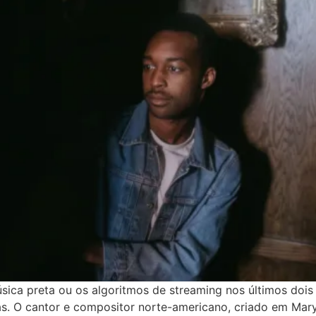
ica preta ou os algoritmos de streaming nos últimos dois 
s. O cantor e compositor norte-americano, criado em Mary