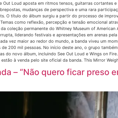
e Out Loud aposta em ritmos tensos, guitarras cortantes e
obrepostas, mudanças de perspectiva e uma rara participaçã
s. O título do álbum surgiu a partir do processo de impro
 Temas como reflexão, percepção e tensão emocional atra
 da coleção permanente do Whitney Museum of American Art
rrupta, liderando festivais e apresentações em arenas pel
o cada vez maior ao redor do mundo, a banda viveu um mom
s de 200 mil pessoas. No início deste ano, o grupo também
cas do novo álbum, incluindo See Out Loud e Wings on Fire.
estão à venda pelo site oficial da banda. This Mirror Weigh
onda – “Não quero ficar preso