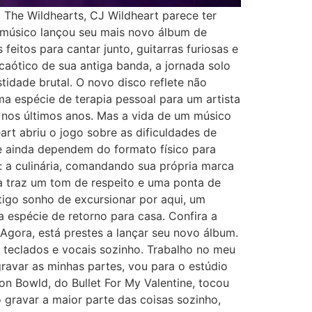
The Wildhearts, CJ Wildheart parece ter
o músico lançou seu mais novo álbum de
feitos para cantar junto, guitarras furiosas e
aótico de sua antiga banda, a jornada solo
tidade brutal. O novo disco reflete não
a espécie de terapia pessoal para um artista
nos últimos anos. Mas a vida de um músico
rt abriu o jogo sobre as dificuldades de
ue ainda dependem do formato físico para
: a culinária, comandando sua própria marca
sta traz um tom de respeito e uma ponta de
tigo sonho de excursionar por aqui, um
espécie de retorno para casa. Confira a
Agora, está prestes a lançar seu novo álbum.
 teclados e vocais sozinho. Trabalho no meu
avar as minhas partes, vou para o estúdio
n Bowld, do Bullet For My Valentine, tocou
 gravar a maior parte das coisas sozinho,