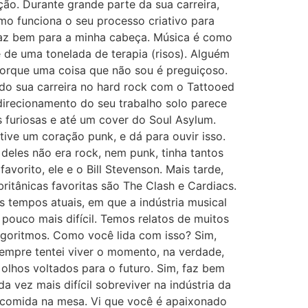
ão. Durante grande parte da sua carreira,
mo funciona o seu processo criativo para
 faz bem para a minha cabeça. Música é como
 de uma tonelada de terapia (risos). Alguém
porque uma coisa que não sou é preguiçoso.
do sua carreira no hard rock com o Tattooed
 direcionamento do seu trabalho solo parece
s furiosas e até um cover do Soul Asylum.
ive um coração punk, e dá para ouvir isso.
deles não era rock, nem punk, tinha tantos
avorito, ele e o Bill Stevenson. Mais tarde,
ritânicas favoritas são The Clash e Cardiacs.
 tempos atuais, em que a indústria musical
pouco mais difícil. Temos relatos de muitos
algoritmos. Como você lida com isso? Sim,
mpre tentei viver o momento, na verdade,
 olhos voltados para o futuro. Sim, faz bem
 vez mais difícil sobreviver na indústria da
 comida na mesa. Vi que você é apaixonado