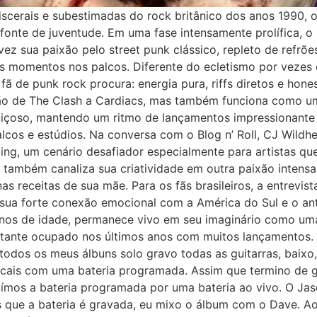
erais e subestimadas do rock britânico dos anos 1990, o 
 fonte de juventude. Em uma fase intensamente prolífica, 
ez sua paixão pelo street punk clássico, repleto de refrões 
s momentos nos palcos. Diferente do ecletismo por vezes c
 de punk rock procura: energia pura, riffs diretos e hones
vão de The Clash a Cardiacs, mas também funciona como um
içoso, mantendo um ritmo de lançamentos impressionante 
os e estúdios. Na conversa com o Blog n’ Roll, CJ Wildhea
ming, um cenário desafiador especialmente para artistas q
 também canaliza sua criatividade em outra paixão intensa
as receitas de sua mãe. Para os fãs brasileiros, a entrevi
a sua forte conexão emocional com a América do Sul e o an
nos de idade, permanece vivo em seu imaginário como uma 
astante ocupado nos últimos anos com muitos lançamentos. 
dos os meus álbuns solo gravo todas as guitarras, baixo,
cais com uma bateria programada. Assim que termino de gr
ímos a bateria programada por uma bateria ao vivo. O Jaso
s que a bateria é gravada, eu mixo o álbum com o Dave. Ao