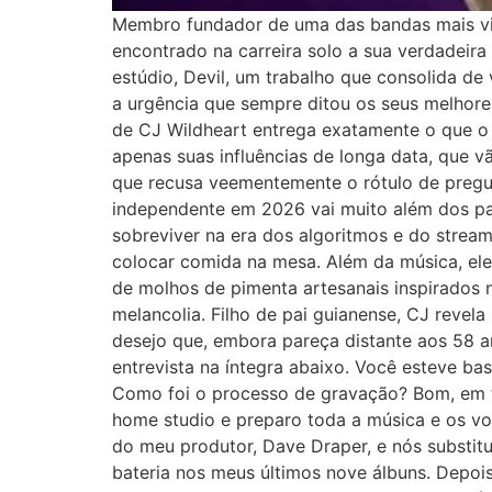
Membro fundador de uma das bandas mais visc
encontrado na carreira solo a sua verdadeira
estúdio, Devil, um trabalho que consolida de v
a urgência que sempre ditou os seus melhore
de CJ Wildheart entrega exatamente o que o fã
apenas suas influências de longa data, que 
que recusa veementemente o rótulo de pregu
independente em 2026 vai muito além dos palc
sobreviver na era dos algoritmos e do strea
colocar comida na mesa. Além da música, ele
de molhos de pimenta artesanais inspirados n
melancolia. Filho de pai guianense, CJ revel
desejo que, embora pareça distante aos 58 a
entrevista na íntegra abaixo. Você esteve b
Como foi o processo de gravação? Bom, em to
home studio e preparo toda a música e os vo
do meu produtor, Dave Draper, e nós substitu
bateria nos meus últimos nove álbuns. Depoi