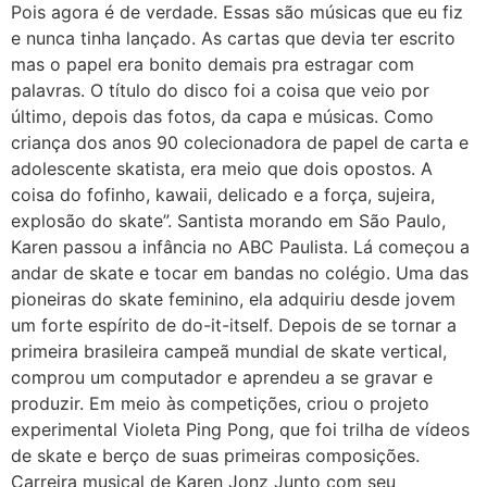
Pois agora é de verdade. Essas são músicas que eu fiz
e nunca tinha lançado. As cartas que devia ter escrito
mas o papel era bonito demais pra estragar com
palavras. O título do disco foi a coisa que veio por
último, depois das fotos, da capa e músicas. Como
criança dos anos 90 colecionadora de papel de carta e
adolescente skatista, era meio que dois opostos. A
coisa do fofinho, kawaii, delicado e a força, sujeira,
explosão do skate”. Santista morando em São Paulo,
Karen passou a infância no ABC Paulista. Lá começou a
andar de skate e tocar em bandas no colégio. Uma das
pioneiras do skate feminino, ela adquiriu desde jovem
um forte espírito de do-it-itself. Depois de se tornar a
primeira brasileira campeã mundial de skate vertical,
comprou um computador e aprendeu a se gravar e
produzir. Em meio às competições, criou o projeto
experimental Violeta Ping Pong, que foi trilha de vídeos
de skate e berço de suas primeiras composições.
Carreira musical de Karen Jonz Junto com seu