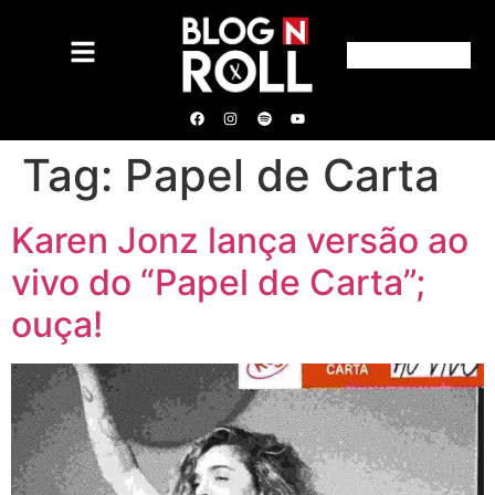
Tag:
Papel de Carta
Karen Jonz lança versão ao
vivo do “Papel de Carta”;
ouça!