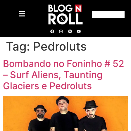
Tag:
Pedroluts
Bombando no Foninho # 52
– Surf Aliens, Taunting
Glaciers e Pedroluts