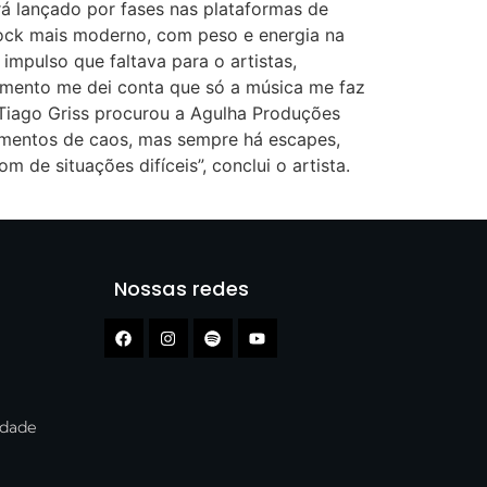
rá lançado por fases nas plataformas de
rock mais moderno, com peso e energia na
impulso que faltava para o artistas,
omento me dei conta que só a música me faz
 Tiago Griss procurou a Agulha Produções
momentos de caos, mas sempre há escapes,
e situações difíceis”, conclui o artista.
Nossas redes
cidade