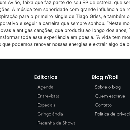
um Avião, faixa que faz parte do seu EP de estreia, que se
uções. A música tem sonoridade com grande influência de 
piração para o primeiro single de Tiago Griss, e também o 
porativo e seguir a carreira que sempre sonhou. “Neste m
 novas e antigas canções, que produziu ao longo dos anos,
transformar toda essa experiência em poesia. “A vida tem 
e podemos renovar nossas energias e extrair algo de bom d
Editorias
Blog n'Roll
Agenda
Sobre o blog
Entrevistas
Quem escreve
Especiais
Contato
Gringolândia
Política de priva
Resenha de Shows