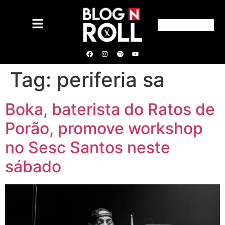
Tag:
periferia sa
Boka, baterista do Ratos de
Porão, promove workshop
no Sesc Santos neste
sábado