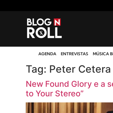
AGENDA
ENTREVISTAS
MÚSICA B
Tag:
Peter Cetera
New Found Glory e a sé
to Your Stereo”