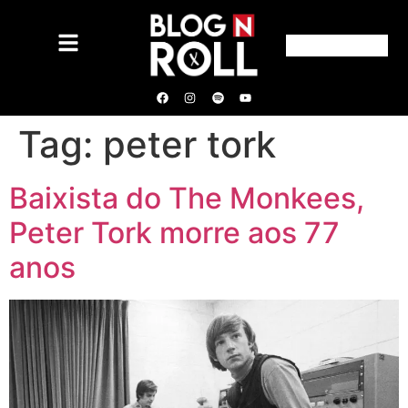
Tag:
peter tork
Baixista do The Monkees,
Peter Tork morre aos 77
anos